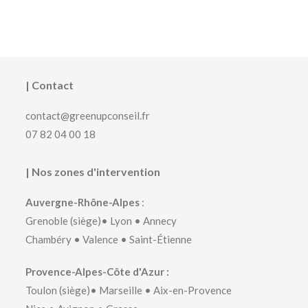
| Contact
contact@greenupconseil.fr
07 82 04 00 18
| Nos zones d'intervention
Auvergne-Rhône-Alpes
:
Grenoble
(siège)•
Lyon
•
Annecy
Chambéry
•
Valence
•
Saint-Étienne
Provence-Alpes-Côte d'Azur :
Toulon
(siège)•
Marseille
•
Aix-en-Provence