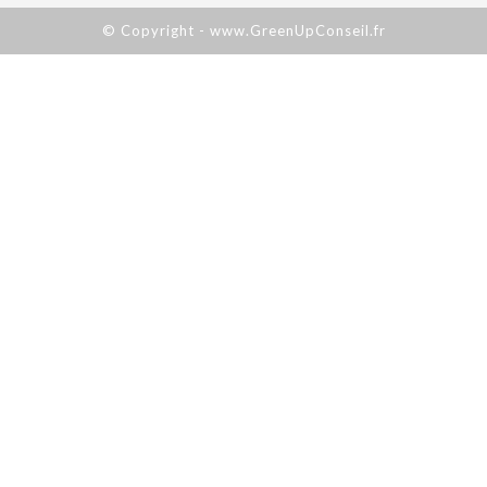
© Copyright - www.GreenUpConseil.fr