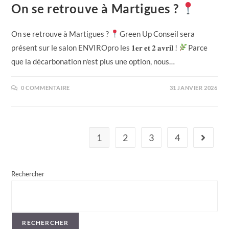
On se retrouve à Martigues ?
On se retrouve à Martigues ?
Green Up Conseil sera
présent sur le salon ENVIROpro les 𝟏𝐞𝐫 𝐞𝐭 𝟐 𝐚𝐯𝐫𝐢𝐥 !
Parce
que la décarbonation n'est plus une option, nous…
0 COMMENTAIRE
31 JANVIER 2026
1
2
3
4
Aller à l
Rechercher
RECHERCHER