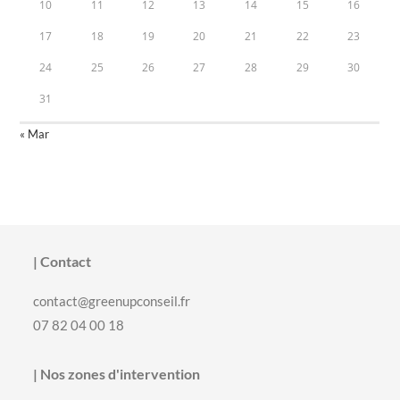
10
11
12
13
14
15
16
17
18
19
20
21
22
23
24
25
26
27
28
29
30
31
« Mar
| Contact
contact@greenupconseil.fr
07 82 04 00 18
| Nos zones d'intervention